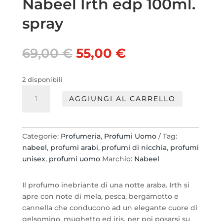
Nabeel Irth edp 100ml.
spray
Il
Il
69,00
€
55,00
€
prezzo
prezzo
originale
attuale
2 disponibili
era:
è:
Nabeel
69,00 €.
55,00 €.
AGGIUNGI AL CARRELLO
Irth
edp
100ml.
spray
Categorie:
Profumeria
,
Profumi Uomo
Tag:
quantità
nabeel
,
profumi arabi
,
profumi di nicchia
,
profumi
unisex
,
profumi uomo
Marchio:
Nabeel
Il profumo inebriante di una notte araba. Irth si
apre con note di mela, pesca, bergamotto e
cannella che conducono ad un elegante cuore di
gelsomino, mughetto ed iris, per poi posarsi su