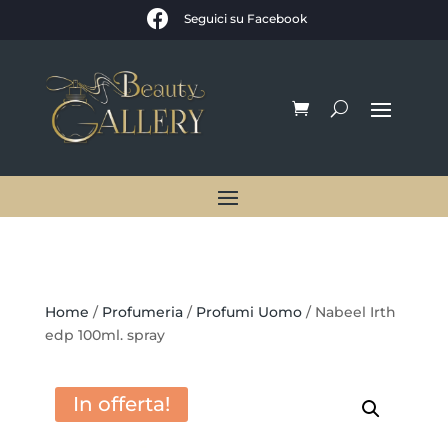

Seguici su Facebook
Home
/
Profumeria
/
Profumi Uomo
/ Nabeel Irth
edp 100ml. spray
In offerta!