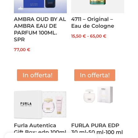
AMBRA OUD BY AL
4711 – Original –
AMBRA EAU DE
Eau de Cologne
PARFUM 100ML.
Fascia
15,50
€
-
65,00
€
SPR
di
77,00
€
prezzo:
da
15,50 €
In offerta!
In offerta!
a
65,00 €
Furla Autentica
FURLA PURA EDP
Gift Box: edp 100ml
30 ml-50 ml-100 ml