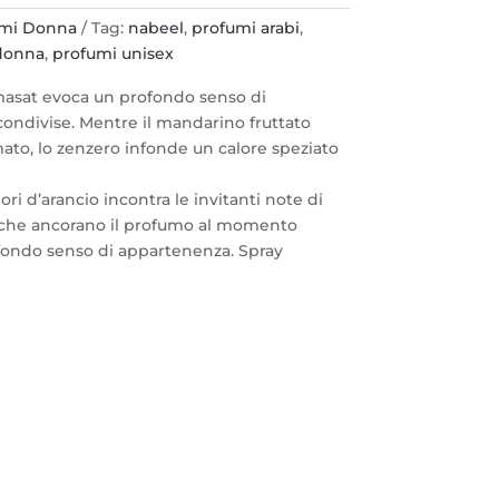
umi Donna
Tag:
nabeel
,
profumi arabi
,
donna
,
profumi unisex
masat evoca un profondo senso di
ondivise. Mentre il mandarino fruttato
mato, lo zenzero infonde un calore speziato
iori d’arancio incontra le invitanti note di
 che ancorano il profumo al momento
fondo senso di appartenenza. Spray