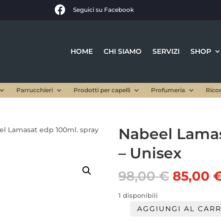

Seguici su Facebook
HOME
CHI SIAMO
SERVIZI
SHOP
Parrucchieri
Prodotti per capelli
Profumeria
Rico
Nabeel Lamas
el Lamasat edp 100ml. spray
– Unisex
Il
98,00
€
85,00
prezzo
origina
1 disponibili
era:
AGGIUNGI AL CAR
Nabeel
98,00 €