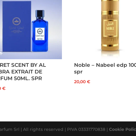
RET SCENT BY AL
Noble – Nabeel edp 10
RA EXTRAIT DE
spr
FUM 50ML. SPR
20,00
€
0
€
rfum Srl | All rights reserved | PIVA 03331770838 |
Cookie Poli