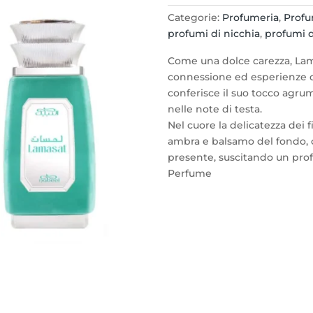
Lamasat
Categorie:
Profumeria
,
Prof
edp
profumi di nicchia
,
profumi 
100ml.
spray
Come una dolce carezza, La
-
connessione ed esperienze c
Unisex
conferisce il suo tocco agru
quantità
nelle note di testa.
Nel cuore la delicatezza dei f
ambra e balsamo del fondo,
presente, suscitando un pro
Perfume