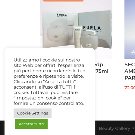
Utilizziamo i cookie sul nostro
Furla Pura Gift Box: edp
SEC
sito Web per offrirti l'esperienza
più pertinente ricordando le tue
100ml + Body Lotion 75ml
AMB
preferenze e ripetendo le visite.
PAR
Il
Il
90,00
€
62,50
€
Cliccando su "Accetta tutto",
acconsenti all'uso di TUTTI i
72,0
prezzo
prezzo
cookie. Tuttavia, puoi visitare
originale
attuale
"Impostazioni cookie" per
fornire un consenso controllato.
era:
è:
90,00 €.
62,50 €.
Cookie Settings
Accetta tutto
Beauty Gallery Pa