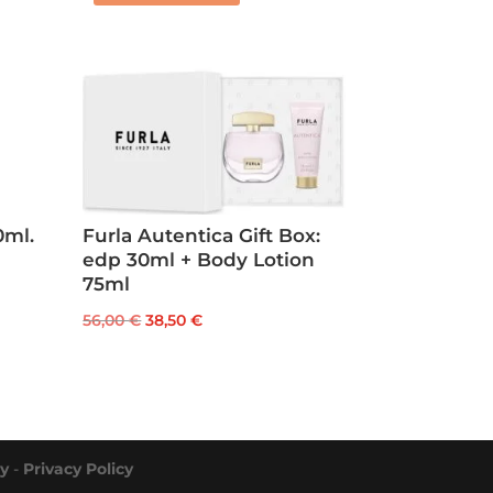
0ml.
Furla Autentica Gift Box:
edp 30ml + Body Lotion
75ml
Il
Il
56,00
€
38,50
€
prezzo
prezzo
originale
attuale
era:
è:
56,00 €.
38,50 €.
cy
-
Privacy Policy