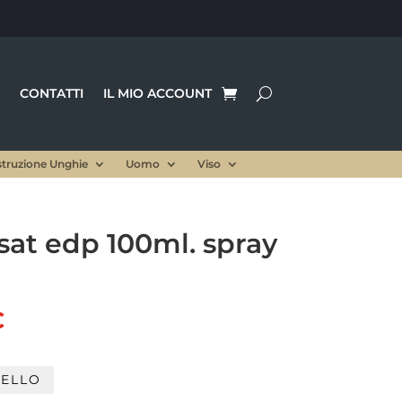
CONTATTI
IL MIO ACCOUNT
struzione Unghie
Uomo
Viso
at edp 100ml. spray
Il
€
prezzo
le
attuale
è:
RELLO
.
85,00 €.