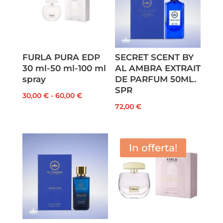
FURLA PURA EDP
SECRET SCENT BY
30 ml-50 ml-100 ml
AL AMBRA EXTRAIT
spray
DE PARFUM 50ML.
SPR
Fascia
30,00
€
-
60,00
€
72,00
€
di
prezzo:
da
In offerta!
30,00 €
a
60,00 €