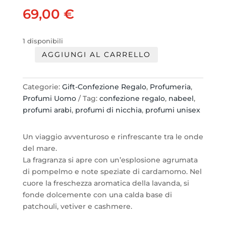
69,00
€
1 disponibili
AGGIUNGI AL CARRELLO
Nabeel
Ocean
Blue
Categorie:
Gift-Confezione Regalo
,
Profumeria
,
Set
Profumi Uomo
Tag:
confezione regalo
,
nabeel
,
:
profumi arabi
,
profumi di nicchia
,
profumi unisex
EDP
100ml.
Un viaggio avventuroso e rinfrescante tra le onde
+
del mare.
Shower
La fragranza si apre con un’esplosione agrumata
Gel125
di pompelmo e note speziate di cardamomo. Nel
ml.
cuore la freschezza aromatica della lavanda, si
quantità
fonde dolcemente con una calda base di
patchouli, vetiver e cashmere.