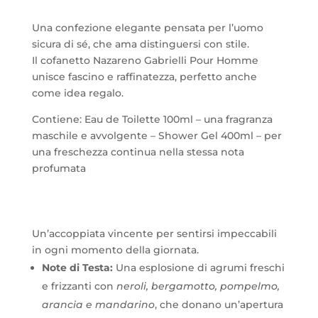
Gel
400ml.
Una confezione elegante pensata per l’uomo
quantità
sicura di sé, che ama distinguersi con stile.
Il cofanetto Nazareno Gabrielli Pour Homme
unisce fascino e raffinatezza, perfetto anche
come idea regalo.
Contiene: Eau de Toilette 100ml – una fragranza
maschile e avvolgente – Shower Gel 400ml – per
una freschezza continua nella stessa nota
profumata
Un’accoppiata vincente per sentirsi impeccabili
in ogni momento della giornata.
Note di Testa:
Una esplosione di agrumi freschi
e frizzanti con
neroli, bergamotto, pompelmo,
arancia e mandarino
, che donano un’apertura