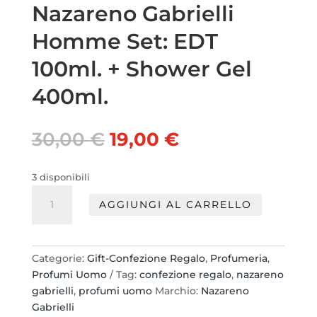
Nazareno Gabrielli
Homme Set: EDT
100ml. + Shower Gel
400ml.
Il
Il
30,00
€
19,00
€
prezzo
prezzo
originale
attuale
3 disponibili
era:
è:
Nazareno
30,00 €.
19,00 €.
AGGIUNGI AL CARRELLO
Gabrielli
Homme
Set:
EDT
Categorie:
Gift-Confezione Regalo
,
Profumeria
,
100ml.
Profumi Uomo
Tag:
confezione regalo
,
nazareno
+
gabrielli
,
profumi uomo
Marchio:
Nazareno
Shower
Gabrielli