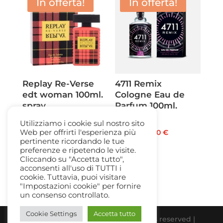
In offerta!
In offerta!
90,00 €.
62,50 €.
Replay Re-Verse
4711 Remix
edt woman 100ml.
Cologne Eau de
spray
Parfum 100ml.
spray
Il
Il
45,00
€
12,50
€
Utilizziamo i cookie sul nostro sito
Il
Il
Web per offrirti l'esperienza più
33,00
€
22,50
€
prezzo
prezzo
pertinente ricordando le tue
prezzo
prezzo
originale
attuale
preferenze e ripetendo le visite.
originale
attuale
Cliccando su "Accetta tutto",
era:
è:
acconsenti all'uso di TUTTI i
era:
è:
45,00 €.
12,50 €.
cookie. Tuttavia, puoi visitare
33,00 €.
22,50 €.
"Impostazioni cookie" per fornire
un consenso controllato.
Cookie Settings
Accetta tutto
Beauty Gallery Parfum Srl | All rights reserved |