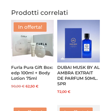
Prodotti correlati
In offerta!
Furla Pura Gift Box:
DUBAI MUSK BY AL
edp 100ml + Body
AMBRA EXTRAIT
Lotion 75ml
DE PARFUM 50ML.
SPR
Il
Il
90,00
€
62,50
€
72,00
€
prezzo
prezzo
originale
attuale
era:
è: