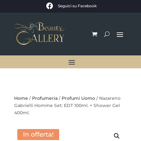

Seguici su Facebook
Home
/
Profumeria
/
Profumi Uomo
/ Nazareno
Gabrielli Homme Set: EDT 100ml. + Shower Gel
400ml.
In offerta!