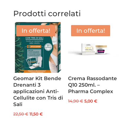
Prodotti correlati
In offerta!
In offerta!
Geomar Kit Bende
Crema Rassodante
Drenanti 3
Q10 250ml. –
applicazioni Anti-
Pharma Complex
Cellulite con Tris di
Il
Il
14,90
€
5,00
€
Sali
prezzo
prezzo
Il
Il
22,50
€
11,50
€
originale
attuale
prezzo
prezzo
era:
è:
originale
attuale
14,90 €.
5,00 €.