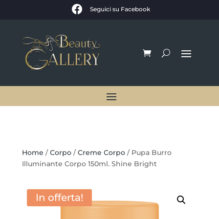

Seguici su Facebook
Home
/
Corpo
/
Creme Corpo
/ Pupa Burro
Illuminante Corpo 150ml. Shine Bright
In offerta!