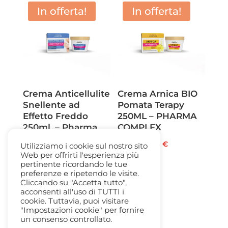
era:
è:
In offerta!
In offerta!
22,50 €.
11,50 €.
Crema Anticellulite
Crema Arnica BIO
Snellente ad
Pomata Terapy
Effetto Freddo
250ML – PHARMA
250ml. – Pharma
COMPLEX
Complex
Il
Il
14,90
€
5,00
€
Utilizziamo i cookie sul nostro sito
Il
Il
14,90
€
5,00
€
Web per offrirti l'esperienza più
prezzo
prezzo
pertinente ricordando le tue
prezzo
prezzo
originale
attuale
preferenze e ripetendo le visite.
originale
attuale
Cliccando su "Accetta tutto",
era:
è:
acconsenti all'uso di TUTTI i
era:
è:
14,90 €.
5,00 €.
cookie. Tuttavia, puoi visitare
14,90 €.
5,00 €.
"Impostazioni cookie" per fornire
un consenso controllato.