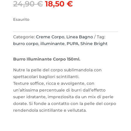
Il
Il
24,90
€
18,50
€
prezzo
prezzo
originale
attuale
Esaurito
era:
è:
24,90 €.
18,50 €.
Categorie:
Creme Corpo
,
Linea Bagno
Tag:
burro corpo
,
illuminante
,
PUPA
,
Shine Bright
Burro Illuminante Corpo 150ml.
Nutre la pelle del corpo sublimandola con
spettacolari bagliori scintillanti.
Texture soffice, ricca e avvolgente, con
un’altissima percentuale di burri dall’effetto
super idratante, impreziosita da un mix di perle
dorate. Si fonde a contatto con la pelle del corpo
rendendola scintillante e vellutata.