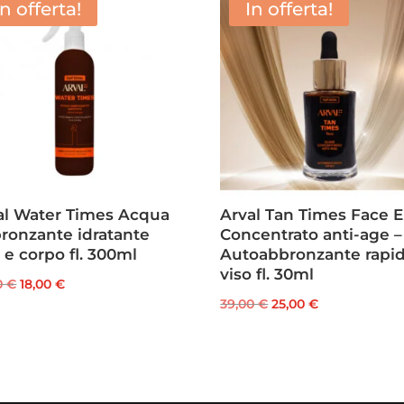
In offerta!
In offerta!
al Water Times Acqua
Arval Tan Times Face El
ronzante idratante
Concentrato anti-age –
 e corpo fl. 300ml
Autoabbronzante rapi
viso fl. 30ml
Il
Il
0
€
18,00
€
Il
Il
39,00
€
25,00
€
prezzo
prezzo
prezzo
prezzo
originale
attuale
originale
attuale
era:
è:
era:
è:
28,00 €.
18,00 €.
39,00 €.
25,00 €.