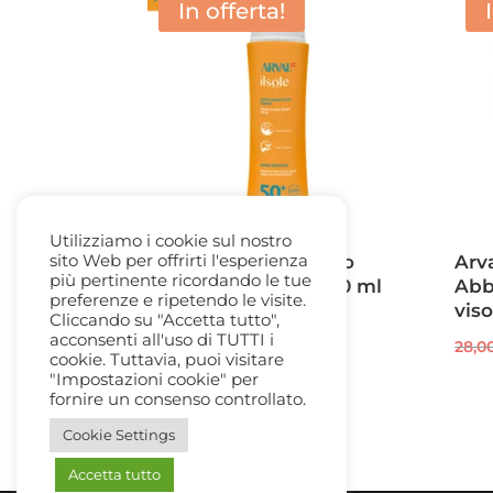
In offerta!
Utilizziamo i cookie sul nostro
sito Web per offrirti l'esperienza
Arval Latte Protettivo
Arv
più pertinente ricordando le tue
Corpo SPF 50+ fl. 200 ml
Abb
preferenze e ripetendo le visite.
viso
Cliccando su "Accetta tutto",
Il
Il
35,00
€
22,50
€
acconsenti all'uso di TUTTI i
28,0
prezzo
prezzo
cookie. Tuttavia, puoi visitare
originale
attuale
"Impostazioni cookie" per
fornire un consenso controllato.
era:
è:
35,00 €.
22,50 €.
Cookie Settings
Accetta tutto