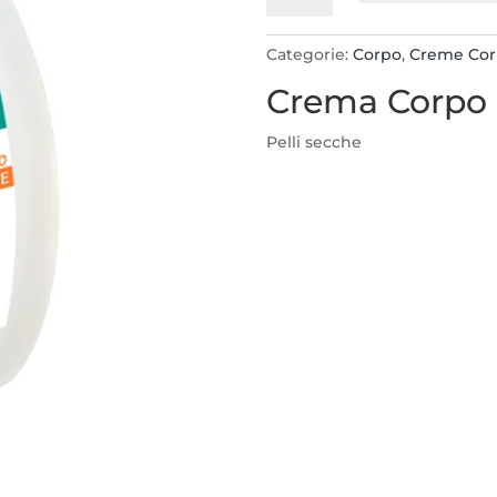
Corpo
400ml
Categorie:
Corpo
,
Creme Co
Nutriente
Crema Corpo 
quantità
Pelli secche