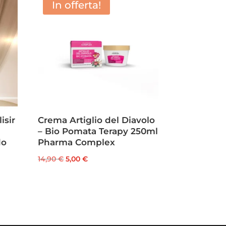
In offerta!
isir
Crema Artiglio del Diavolo
– Bio Pomata Terapy 250ml
do
Pharma Complex
Il
Il
14,90
€
5,00
€
prezzo
prezzo
originale
attuale
era:
è:
14,90 €.
5,00 €.