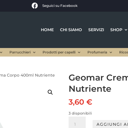

Seguici su Facebook
HOME
CHI SIAMO
SERVIZI
SHOP
Parrucchieri
Prodotti per capelli
Profumeria
Rico
Geomar Crem
ma Corpo 400ml Nutriente
Nutriente
3,60
€
3 disponibili
Geomar
AGGIUNGI A
Crema