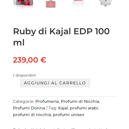
Ruby di Kajal EDP 100
ml
239,00
€
1 disponibili
AGGIUNGI AL CARRELLO
Ruby
di
Kajal
Categorie:
Profumeria
,
Profumi di Nicchia
,
EDP
Profumi Donna
Tag:
Kajal
,
profumi arabi
,
100
profumi di nicchia
,
profumi unisex
ml
quantità