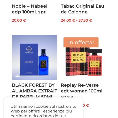
Noble – Nabeel
Tabac Original Eau
edp 100ml. spr
de Cologne
Fascia
20,00
€
24,00
€
-
37,50
€
di
prezzo:
da
In offerta!
24,00 €
a
37,50 €
BLACK FOREST BY
Replay Re-Verse
AL AMBRA EXTRAIT
edt woman 100ml.
DE PARFUM 50ML.
spray
SPR
Il
Il
45,00
€
12,50
€
Utilizziamo i cookie sul nostro sito
72,00
€
Web per offrirti l'esperienza più
prezzo
prezzo
pertinente ricordando le tue