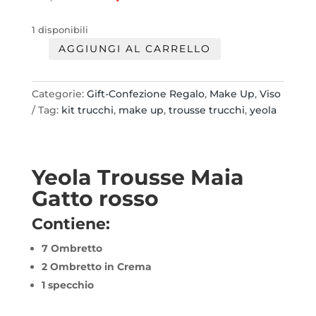
prezzo
prezzo
originale
attuale
1 disponibili
era:
è:
AGGIUNGI AL CARRELLO
21,50 €.
11,00 €.
Yeola
Trousse
Maia
Categorie:
Gift-Confezione Regalo
,
Make Up
,
Viso
Gatto
Tag:
kit trucchi
,
make up
,
trousse trucchi
,
yeola
quantità
Yeola Trousse Maia
Gatto rosso
Contiene:
7 Ombretto
2 Ombretto in Crema
1 specchio