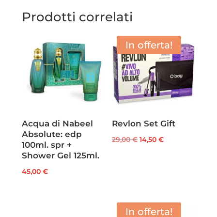
Prodotti correlati
In offerta!
Acqua di Nabeel
Revlon Set Gift
Absolute: edp
Il
Il
29,00
€
14,50
€
100ml. spr +
prezzo
prezzo
Shower Gel 125ml.
originale
attuale
45,00
€
era:
è:
29,00 €.
14,50 €.
In offerta!