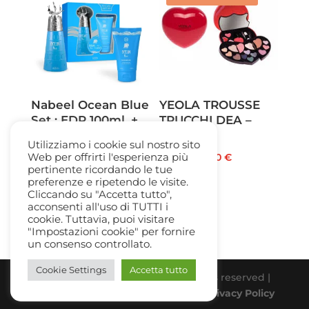
Nabeel Ocean Blue
YEOLA TROUSSE
Set : EDP 100ml. +
TRUCCHI DEA –
Shower Gel125 ml.
CUORE
Utilizziamo i cookie sul nostro sito
Il
Il
Web per offrirti l'esperienza più
69,00
€
26,00
€
13,50
€
pertinente ricordando le tue
prezzo
prezzo
preferenze e ripetendo le visite.
originale
attuale
Cliccando su "Accetta tutto",
acconsenti all'uso di TUTTI i
era:
è:
cookie. Tuttavia, puoi visitare
26,00 €.
13,50 €.
"Impostazioni cookie" per fornire
un consenso controllato.
Cookie Settings
Accetta tutto
Beauty Gallery Parfum Srl | All rights reserved |
PIVA 03331770838 |
Cookie Policy
-
Privacy Policy