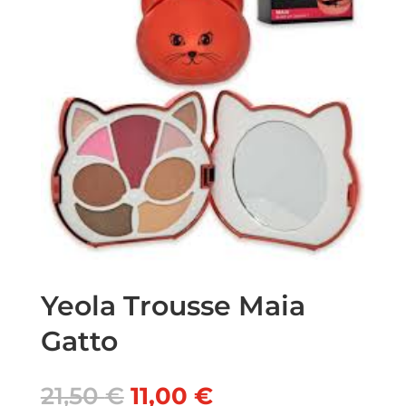
Yeola Trousse Maia
Gatto
Il
Il
21,50
€
11,00
€