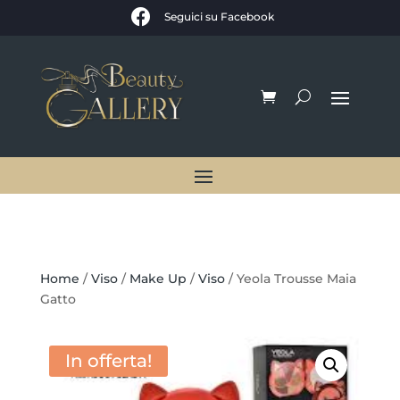

Seguici su Facebook
Home
/
Viso
/
Make Up
/
Viso
/ Yeola Trousse Maia
Gatto
In offerta!