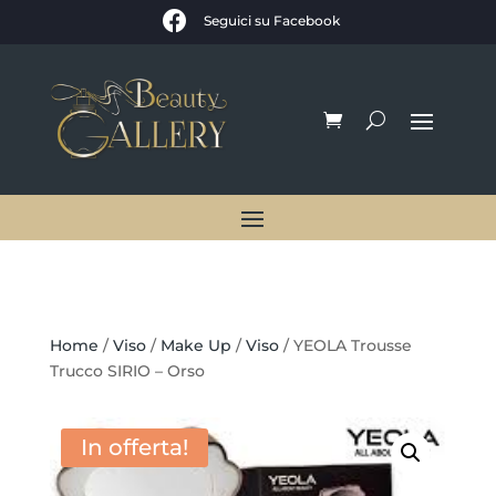

Seguici su Facebook
Home
/
Viso
/
Make Up
/
Viso
/ YEOLA Trousse
Trucco SIRIO – Orso
In offerta!