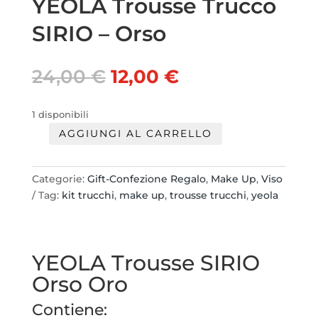
YEOLA Trousse Trucco
SIRIO – Orso
Il
Il
24,00
€
12,00
€
prezzo
prezzo
originale
attuale
1 disponibili
era:
è:
AGGIUNGI AL CARRELLO
24,00 €.
12,00 €.
YEOLA
Trousse
Trucco
Categorie:
Gift-Confezione Regalo
,
Make Up
,
Viso
SIRIO
Tag:
kit trucchi
,
make up
,
trousse trucchi
,
yeola
-
Orso
quantità
YEOLA Trousse SIRIO
Orso Oro
Contiene: