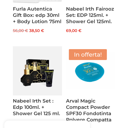
Furla Autentica
Nabeel Irth Fairooz
Gift Box: edp 30ml
Set: EDP 125ml. +
+ Body Lotion 75ml
Shower Gel 125ml.
Il
Il
56,00
€
38,50
€
69,00
€
prezzo
prezzo
originale
attuale
era:
è:
In offerta!
56,00 €.
38,50 €.
Nabeel Irth Set :
Arval Magic
Edp 100ml. +
Compact Powder
Shower Gel 125 ml.
SPF30 Fondotinta
Polvere Compatta
69,00
€
tr. 8 ml