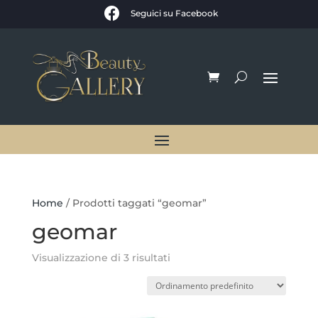

Seguici su Facebook
Home
/ Prodotti taggati “geomar”
geomar
Visualizzazione di 3 risultati