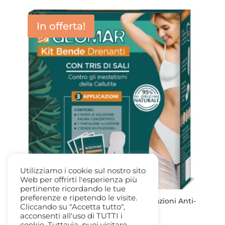
In offerta!
Utilizziamo i cookie sul nostro sito
Web per offrirti l'esperienza più
pertinente ricordando le tue
preferenze e ripetendo le visite.
Geomar Kit Bende Drenanti 3 applicazioni Anti-
Cliccando su "Accetta tutto",
Cellulite con Tris di Sali
acconsenti all'uso di TUTTI i
Il
Il
22,50
€
11,50
€