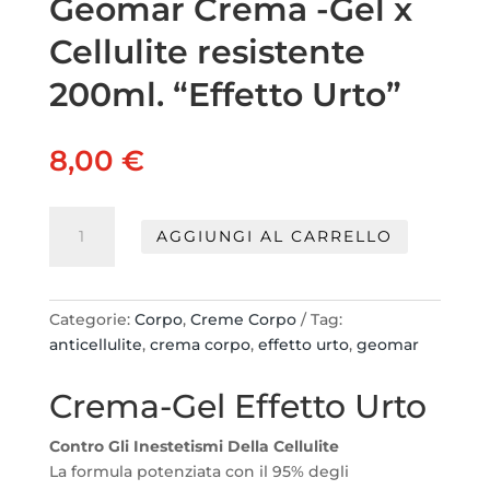
Geomar Crema -Gel x
Cellulite resistente
200ml. “Effetto Urto”
8,00
€
Geomar
AGGIUNGI AL CARRELLO
Crema
-
Gel
x
Categorie:
Corpo
,
Creme Corpo
Tag:
Cellulite
anticellulite
,
crema corpo
,
effetto urto
,
geomar
resistente
200ml.
Crema-Gel Effetto Urto
"Effetto
Urto"
Contro Gli Inestetismi Della Cellulite
quantità
La formula potenziata con il 95% degli