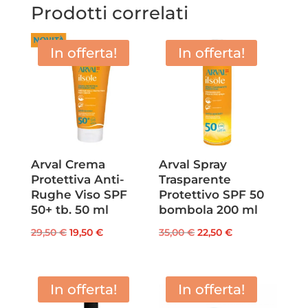
Prodotti correlati
In offerta!
In offerta!
Arval Crema
Arval Spray
Protettiva Anti-
Trasparente
Rughe Viso SPF
Protettivo SPF 50
50+ tb. 50 ml
bombola 200 ml
Il
Il
Il
Il
29,50
€
19,50
€
35,00
€
22,50
€
prezzo
prezzo
prezzo
prezzo
originale
attuale
originale
attuale
era:
è:
era:
è:
In offerta!
In offerta!
29,50 €.
19,50 €.
35,00 €.
22,50 €.