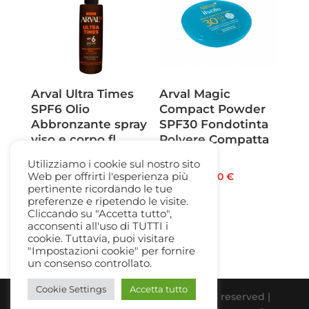
Arval Ultra Times
Arval Magic
SPF6 Olio
Compact Powder
Abbronzante spray
SPF30 Fondotinta
viso e corpo fl.
Polvere Compatta
125ml
tr. 8 ml
Utilizziamo i cookie sul nostro sito
Il
Il
Il
Il
Web per offrirti l'esperienza più
32,00
€
20,80
€
34,50
€
22,50
€
pertinente ricordando le tue
prezzo
prezzo
prezzo
prezzo
preferenze e ripetendo le visite.
originale
attuale
originale
attuale
Cliccando su "Accetta tutto",
acconsenti all'uso di TUTTI i
era:
è:
era:
è:
cookie. Tuttavia, puoi visitare
32,00 €.
20,80 €.
34,50 €.
22,50 €.
"Impostazioni cookie" per fornire
un consenso controllato.
Cookie Settings
Accetta tutto
Beauty Gallery Parfum Srl | All rights reserved |