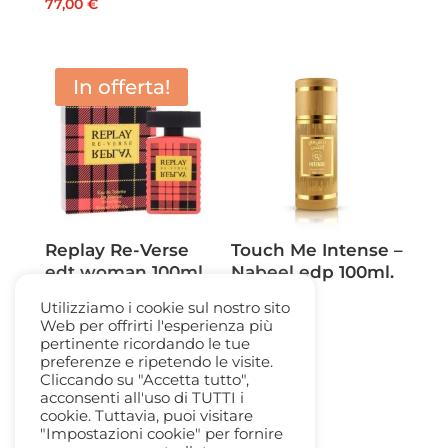
77,00
€
prezzo
prezzo
originale
attuale
era:
è:
In offerta!
56,00 €.
38,50 €.
Replay Re-Verse
Touch Me Intense –
edt woman 100ml.
Nabeel edp 100ml.
spray
spr
Utilizziamo i cookie sul nostro sito
Il
Il
Web per offrirti l'esperienza più
45,00
€
12,50
€
20,00
€
pertinente ricordando le tue
prezzo
prezzo
preferenze e ripetendo le visite.
originale
attuale
Cliccando su "Accetta tutto",
acconsenti all'uso di TUTTI i
era:
è:
cookie. Tuttavia, puoi visitare
45,00 €.
12,50 €.
"Impostazioni cookie" per fornire