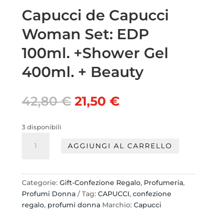
Capucci de Capucci
Woman Set: EDP
100ml. +Shower Gel
400ml. + Beauty
Il
Il
42,80
€
21,50
€
prezzo
prezzo
originale
attuale
3 disponibili
era:
è:
Capucci
42,80 €.
21,50 €.
AGGIUNGI AL CARRELLO
de
Capucci
Woman
Set:
Categorie:
Gift-Confezione Regalo
,
Profumeria
,
EDP
Profumi Donna
Tag:
CAPUCCI
,
confezione
100ml.
regalo
,
profumi donna
Marchio:
Capucci
+Shower