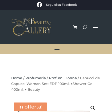

Seguici su Facebook
Home
/
Profumeria
/
Profumi Donna
/ Capucci de
Capucci Woman Set: EDP 100ml. +Shower Gel
400ml. + Beauty
In offerta!