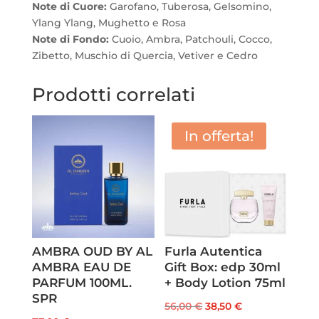
Note di Cuore:
Garofano, Tuberosa, Gelsomino,
Ylang Ylang, Mughetto e Rosa
Note di Fondo:
Cuoio, Ambra, Patchouli, Cocco,
Zibetto, Muschio di Quercia, Vetiver e Cedro
Prodotti correlati
In offerta!
AMBRA OUD BY AL
Furla Autentica
AMBRA EAU DE
Gift Box: edp 30ml
PARFUM 100ML.
+ Body Lotion 75ml
SPR
Il
Il
56,00
€
38,50
€