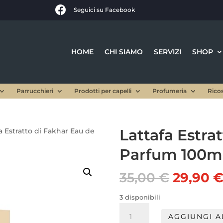

Seguici su Facebook
HOME
CHI SIAMO
SERVIZI
SHOP
Parrucchieri
Prodotti per capelli
Profumeria
Rico
Lattafa Estra
a Estratto di Fakhar Eau de
Parfum 100ml
Il
35,00
€
29,90
prezzo
origina
3 disponibili
era:
Lattafa
AGGIUNGI A
35,00 €
Estratto