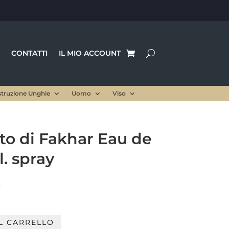
CONTATTI
IL MIO ACCOUNT
struzione Unghie
Uomo
Viso
tto di Fakhar Eau de
. spray
Il
€
prezzo
le
attuale
è:
L CARRELLO
.
29,90 €.