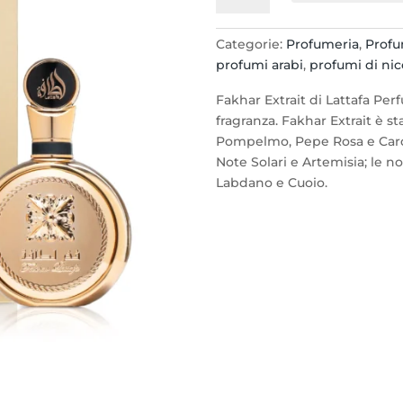
di
Fakhar
Categorie:
Profumeria
,
Profu
Eau
profumi arabi
,
profumi di nic
de
Parfum
Fakhar Extrait di Lattafa Per
100ml.
fragranza. Fakhar Extrait è st
spray
Pompelmo, Pepe Rosa e Card
quantità
Note Solari e Artemisia; le 
Labdano e Cuoio.