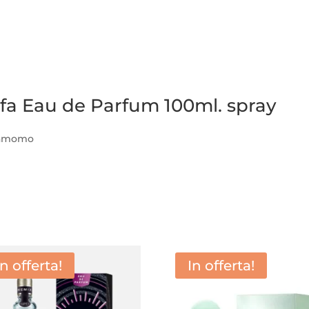
afa Eau de Parfum 100ml. spray
damomo
a
In offerta!
In offerta!