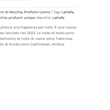
mi di Nicchia
,
Profumi Uomo
Tag:
Lattafa
,
chia
,
profumi unisex
Marchio:
Lattafa
fumes è una fragranza per tutti. È una nuova
ato lanciato nel 2023. Le note di testa sono
amomo; le note di cuore sono Tuberosa,
note di fondo sono Cashmeran, Ambra,